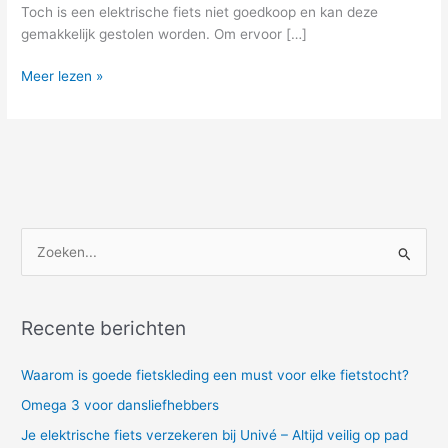
veilig
Toch is een elektrische fiets niet goedkoop en kan deze
op
gemakkelijk gestolen worden. Om ervoor […]
pad
Meer lezen »
Z
o
e
Recente berichten
k
e
Waarom is goede fietskleding een must voor elke fietstocht?
n
Omega 3 voor dansliefhebbers
n
Je elektrische fiets verzekeren bij Univé – Altijd veilig op pad
a