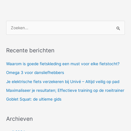
Z
o
e
Recente berichten
k
e
Waarom is goede fietskleding een must voor elke fietstocht?
n
Omega 3 voor dansliefhebbers
n
Je elektrische fiets verzekeren bij Univé – Altijd veilig op pad
a
Maximaliseer je resultaten; Effectieve training op de roeitrainer
a
Goblet Squat: de ultieme gids
r
:
Archieven