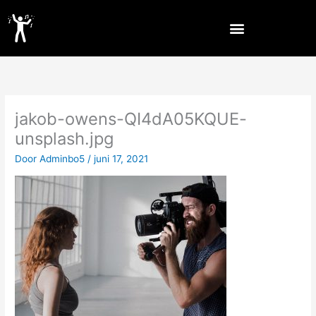
Spring
naar
de
inhoud
jakob-owens-QI4dA05KQUE-
unsplash.jpg
Door
Adminbo5
/
juni 17, 2021