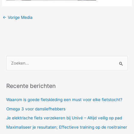
←
Vorige Media
Z
o
e
Recente berichten
k
e
Waarom is goede fietskleding een must voor elke fietstocht?
n
Omega 3 voor dansliefhebbers
n
Je elektrische fiets verzekeren bij Univé – Altijd veilig op pad
a
Maximaliseer je resultaten; Effectieve training op de roeitrainer
a